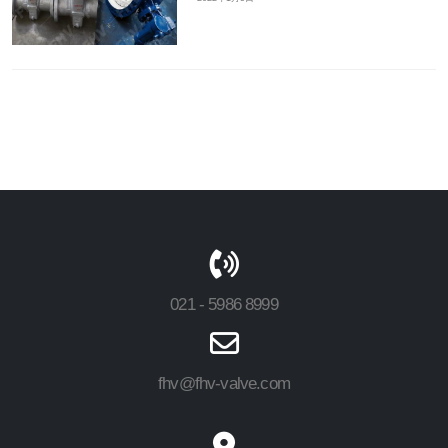
021 - 5986 8999
fhv@fhv-valve.com